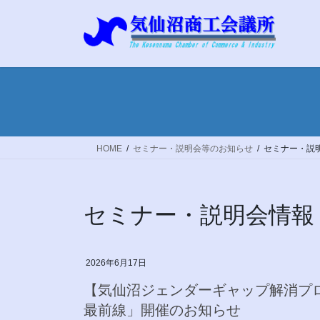
コ
ナ
ン
ビ
テ
ゲ
ン
ー
ツ
シ
へ
ョ
ス
ン
キ
に
ッ
移
HOME
セミナー・説明会等のお知らせ
セミナー・説
プ
動
セミナー・説明会情報
2026年6月17日
【気仙沼ジェンダーギャップ解消プ
最前線」開催のお知らせ