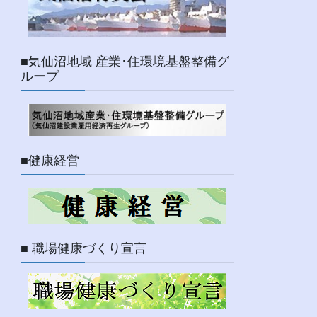
■気仙沼地域 産業･住環境基盤整備グ
ループ
■健康経営
■ 職場健康づくり宣言