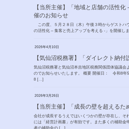
【当所主催】「地域と店舗の活性化 –
催のお知らせ
この度、５月２８日（木）午後３時からゲストハウ
の活性化 – 集客と売上アップを考える -」を開催し
2026年4月10日
【気仙沼税務署】「ダイレクト納付
気仙沼税務署と気仙沼本吉地区税務関係団体協議会
のでお知らせいたします。 概要 開催日： 令和8
8 […]
2026年3月26日
【当所主催】「成長の壁を超えるた
会社が成長するうえではいくつかの壁が存在し、そ
には「経営計画書」が有効です。また多くの補助金
者の補助⾦の […]