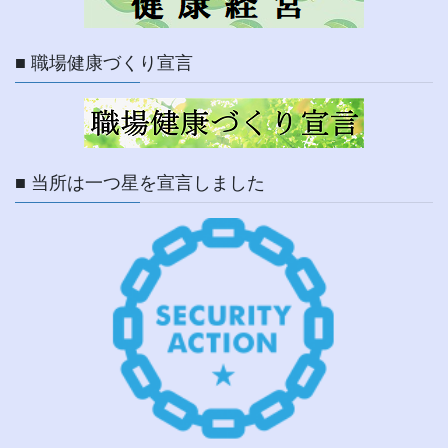
■ 職場健康づくり宣言
■ 当所は一つ星を宣言しました