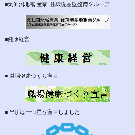
■気仙沼地域 産業･住環境基盤整備グループ
■健康経営
■ 職場健康づくり宣言
■ 当所は一つ星を宣言しました