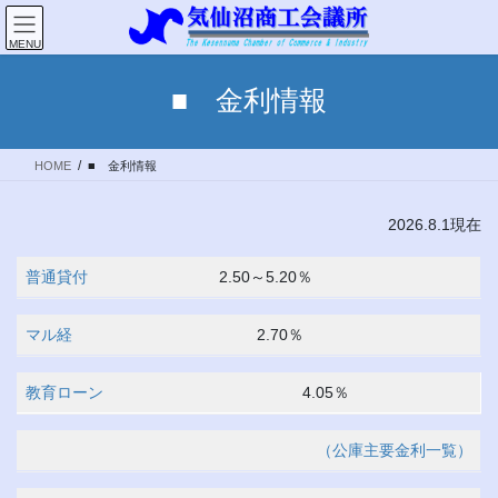
コ
ナ
ン
ビ
MENU
テ
ゲ
ン
ー
■ 金利情報
ツ
シ
へ
ョ
ス
ン
HOME
■ 金利情報
キ
に
ッ
移
プ
動
2026.8.1現在
普通貸付
2.50～5.20％
マル経
2.70％
教育ローン
4.05％
（公庫主要金利一覧）