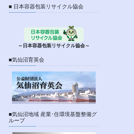
■ 日本容器包装リサイクル協会
～日本容器包装リサイクル協会～
■気仙沼育英会
■気仙沼地域 産業･住環境基盤整備グ
ループ