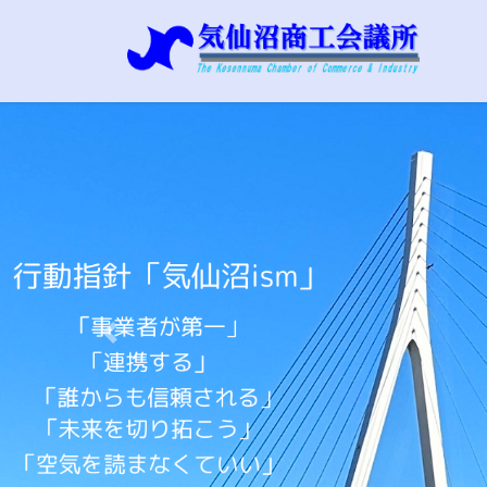
コ
ナ
ン
ビ
テ
ゲ
ン
ー
ツ
シ
へ
ョ
ス
ン
キ
に
ッ
移
プ
動
Previous