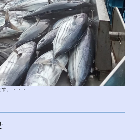
です。・・・
せ