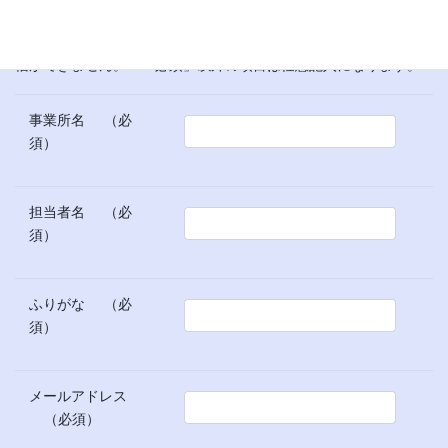
頂く場合がございます。あらかじめご了承ください。
「※必須」の項目は記入必須項目です。ご記入いただかないと送
信ができません。「※必須」以外の項目は任意記入になります。
事業所名
（必
須）
担当者名
（必
須）
ふりがな
（必
須）
メールアドレス
（必須）