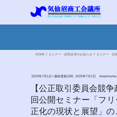
コ
ナ
ン
ビ
テ
ゲ
ン
ー
ツ
シ
へ
ョ
ス
ン
キ
に
ッ
移
HOME
セミナー・説明会等のお知らせ
セミナー・説
プ
動
2025年7月1日
/ 最終更新日時 :
2025年7月1日
kesennuma-
【公正取引委員会競争
回公開セミナー「フリ
正化の現状と展望」の