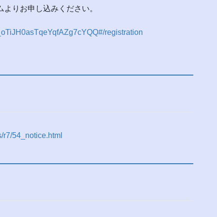
ームよりお申し込みください。
N_oTiJH0asTqeYqfAZg7cYQQ#/registration
s/r7/54_notice.html