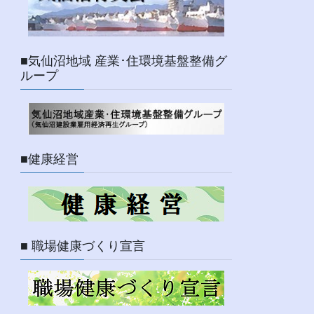
■気仙沼地域 産業･住環境基盤整備グ
ループ
■健康経営
■ 職場健康づくり宣言