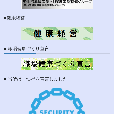
■健康経営
■ 職場健康づくり宣言
■ 当所は一つ星を宣言しました