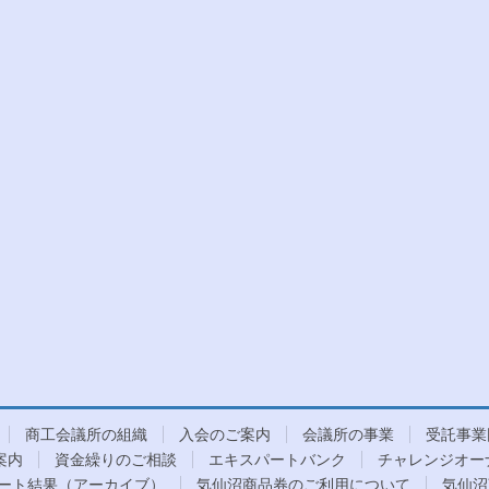
商工会議所の組織
入会のご案内
会議所の事業
受託事業
案内
資金繰りのご相談
エキスパートバンク
チャレンジオー
ート結果（アーカイブ）
気仙沼商品券のご利用について
気仙沼