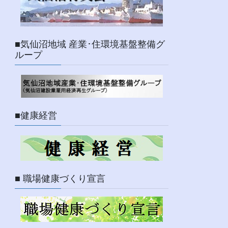
■気仙沼地域 産業･住環境基盤整備グ
ループ
■健康経営
■ 職場健康づくり宣言