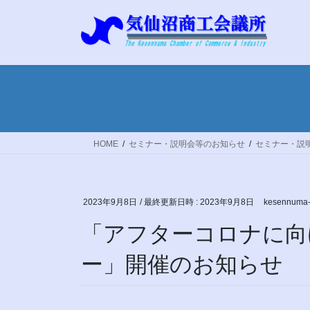
コ
ナ
ン
ビ
テ
ゲ
ン
ー
ツ
シ
へ
ョ
ス
ン
キ
に
ッ
移
HOME
セミナー・説明会等のお知らせ
セミナー・説
プ
動
2023年9月8日
/ 最終更新日時 :
2023年9月8日
kesennuma-
「アフターコロナに向
ー」開催のお知らせ