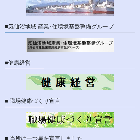
■気仙沼地域 産業･住環境基盤整備グループ
■健康経営
■ 職場健康づくり宣言
■ 当所は一つ星を宣言しました