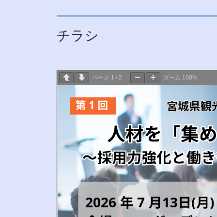
チラシ
ページ
1
/
2
ズーム
100%