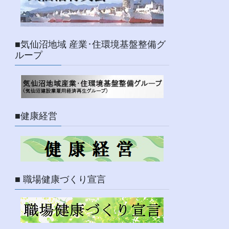
■気仙沼地域 産業･住環境基盤整備グ
ループ
■健康経営
■ 職場健康づくり宣言