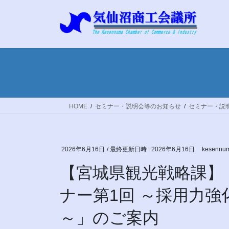
コ
ナ
ン
ビ
テ
ゲ
ン
ー
ツ
シ
へ
ョ
ス
ン
キ
に
ッ
移
HOME
セミナー・説明会等のお知らせ
セミナー・説
プ
動
2026年6月16日
/ 最終更新日時 :
2026年6月16日
kesennum
【宮城県観光戦略課】
ナー第1回 ～採用力
～」のご案内