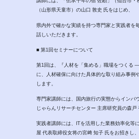
講師には、「伝承千年の宿 佐勘」（仙台市・秋
（山形県天童市）の山口 敦史 氏をはじめ、
県内外で確かな実績を持つ専門家と実践者を
話しいただきます。
■ 第1回セミナーについて
第1回は、『人材を「集める」職場をつくる 
に、人材確保に向けた具体的な取り組み事例
します。
専門家講師には、国内旅行の実態からインバ
じゃらんリサーチセンター 主席研究員の森戸 
実践者講師には、ITを活用した業務効率化等
屋 代表取締役女将の宮﨑 知子 氏をお招きし