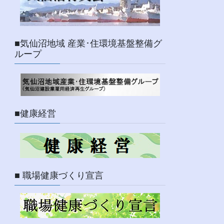
■気仙沼地域 産業･住環境基盤整備グ
ループ
■健康経営
■ 職場健康づくり宣言