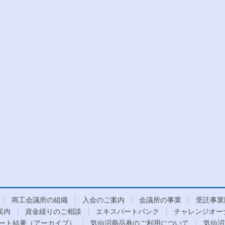
商工会議所の組織
入会のご案内
会議所の事業
受託事業
案内
資金繰りのご相談
エキスパートバンク
チャレンジオー
ート結果（アーカイブ）
気仙沼商品券のご利用について
気仙沼