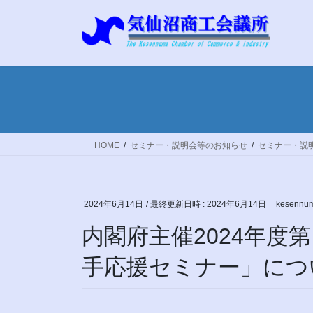
コ
ナ
ン
ビ
テ
ゲ
ン
ー
ツ
シ
へ
ョ
ス
ン
キ
に
ッ
移
HOME
セミナー・説明会等のお知らせ
セミナー・説
プ
動
2024年6月14日
/ 最終更新日時 :
2024年6月14日
kesennum
内閣府主催2024年度
手応援セミナー」につ