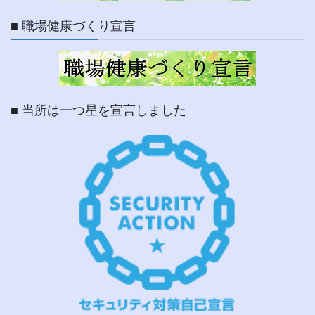
■ 職場健康づくり宣言
■ 当所は一つ星を宣言しました