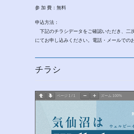
参 加 費：無料
申込方法：
下記のチラシデータをご確認いただき、二次
にてお申し込みください。電話・メールでの
チラシ
ページ
1
/
1
ズーム
100%