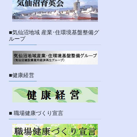
■気仙沼地域 産業･住環境基盤整備グ
ループ
■健康経営
■ 職場健康づくり宣言