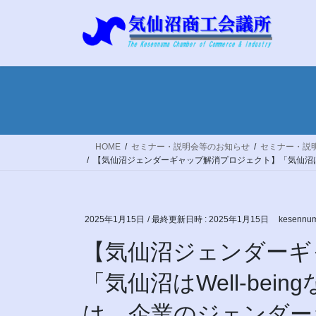
コ
ナ
ン
ビ
テ
ゲ
ン
ー
ツ
シ
へ
ョ
ス
ン
キ
に
ッ
移
HOME
セミナー・説明会等のお知らせ
セミナー・説
プ
動
【気仙沼ジェンダーギャップ解消プロジェクト】「気仙沼はW
2025年1月15日
/ 最終更新日時 :
2025年1月15日
kesennum
【気仙沼ジェンダーギ
「気仙沼はWell-be
は、企業のジェンダー