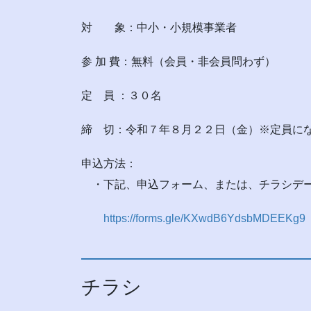
対 象：中小・小規模事業者
参 加 費：無料（会員・非会員問わず）
定 員 ：３０名
締 切：令和７年８月２２日（金）※定員に
申込方法：
・下記、申込フォーム、または、チラシデー
https://forms.gle/KXwdB6YdsbMDEEKg9
チラシ