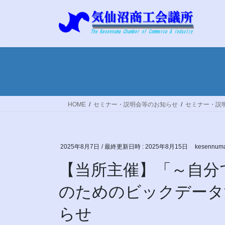
コ
ナ
ン
ビ
テ
ゲ
ン
ー
ツ
シ
へ
ョ
ス
ン
キ
に
ッ
移
HOME
セミナー・説明会等のお知らせ
セミナー・説
プ
動
2025年8月7日
/ 最終更新日時 :
2025年8月15日
kesennuma
【当所主催】「～自分
のためのビックデータ
らせ