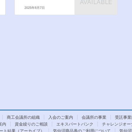
2025年8月7日
商工会議所の組織
入会のご案内
会議所の事業
受託事業
案内
資金繰りのご相談
エキスパートバンク
チャレンジオー
ート結果（アーカイブ）
気仙沼商品券のご利用について
気仙沼