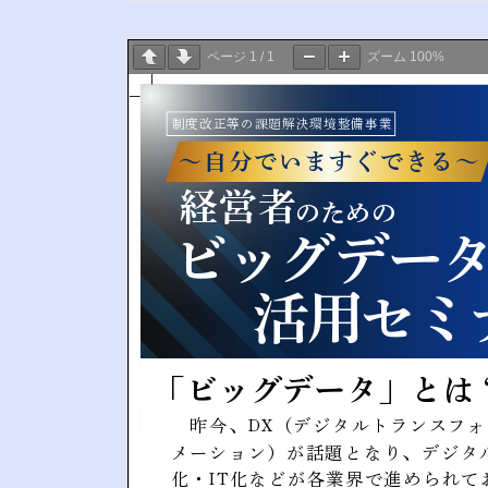
ページ
1
/
1
ズーム
100%