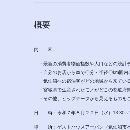
概要
内 容：
・最新の消費者物価指数や人口などの統計デ
・自分のお店から車で〇分・半径〇km圏内
・気仙沼への宿泊客がどの地域から来てい
・宮城県で生産されたモノがどこの都道府県
・その他、ビッグデータから見えるものを
日 時：令和７年８月２７日（水）13:30～16
場 所：ゲストハウスアーバン（気仙沼市