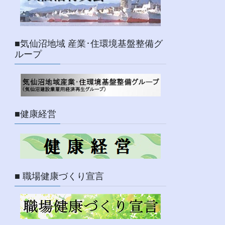
■気仙沼地域 産業･住環境基盤整備グ
ループ
■健康経営
■ 職場健康づくり宣言