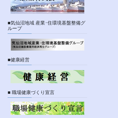
■気仙沼地域 産業･住環境基盤整備グ
ループ
■健康経営
■ 職場健康づくり宣言