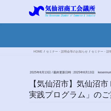
コ
ナ
ン
ビ
テ
ゲ
ン
ー
ツ
シ
へ
ョ
ス
ン
キ
に
ッ
移
HOME
セミナー・説明会等のお知らせ
セミナー・説
プ
動
2025年8月13日
/ 最終更新日時 :
2025年8月13日
kesennum
【気仙沼市】気仙沼市
実践プログラム」のご