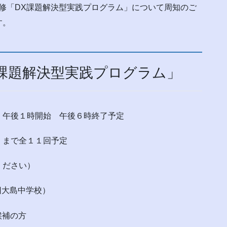
修
「DX課題解決型実践プログラム
」について周知のご
す。
課題解決型実践プログラム」
午後１時開始 午後６時終了予定
で全１１回予定
ださい）
旧大島中学校）
候補の方