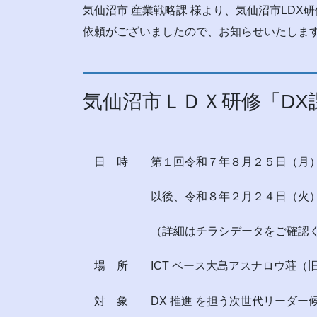
気仙沼市 産業戦略課 様より、気仙沼市LDX研
依頼がございましたので、お知らせいたしま
気仙沼市ＬＤＸ研修「DX
日 時 第１回令和７年８月２５日（月）
以後、令和８年２月２４日（火）ま
（詳細はチラシデータをご確認く
場 所 ICT ベース大島アスナロウ荘（
対 象 DX 推進 を担う次世代リーダー