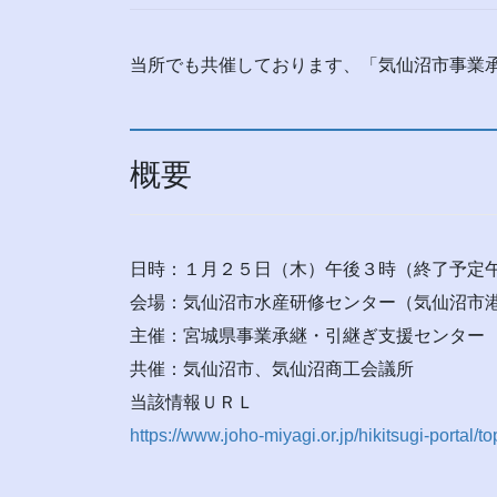
当所でも共催しております、「気仙沼市事業
概要
日時：１月２５日（木）午後３時（終了予定午
会場：気仙沼市水産研修センター（気仙沼市
主催：宮城県事業承継・引継ぎ支援センター
共催：気仙沼市、気仙沼商工会議所
当該情報ＵＲＬ
https://www.joho-miyagi.or.jp/hikitsugi-portal/t