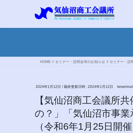
コ
ナ
ン
ビ
テ
ゲ
ン
ー
ツ
シ
へ
ョ
ス
ン
キ
に
ッ
移
HOME
セミナー・説明会等のお知らせ
セミナー・説
プ
動
2024年1月12日
/ 最終更新日時 :
2024年1月12日
kesennum
【気仙沼商工会議所共
の？」「気仙沼市事業
（令和6年1月25日開