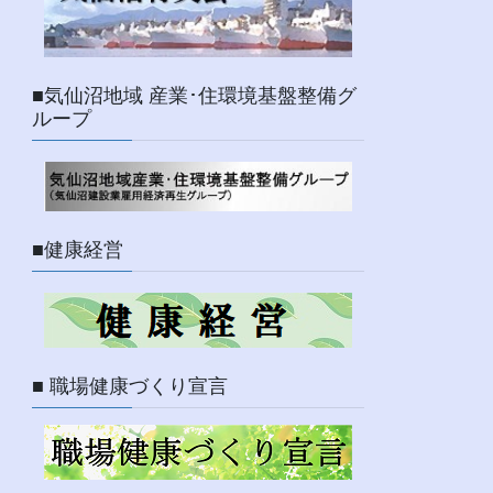
■気仙沼地域 産業･住環境基盤整備グ
ループ
■健康経営
■ 職場健康づくり宣言