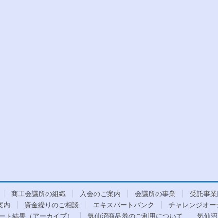
商工会議所の組織
入会のご案内
会議所の事業
受託事業
案内
資金繰りのご相談
エキスパートバンク
チャレンジオー
ート結果（アーカイブ）
気仙沼商品券のご利用について
気仙沼