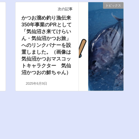
トピックス
次の記事
かつお溜め釣り漁伝来
350年事業のPRとして
「気仙沼さ来てけらい
ん・気仙沼かつお旅」
へのリンクバナーを設
置しました。（画像は
気仙沼かつおマスコッ
トキャラクター 気仙
沼かつおの鮮ちゃん）
2025年6月9日