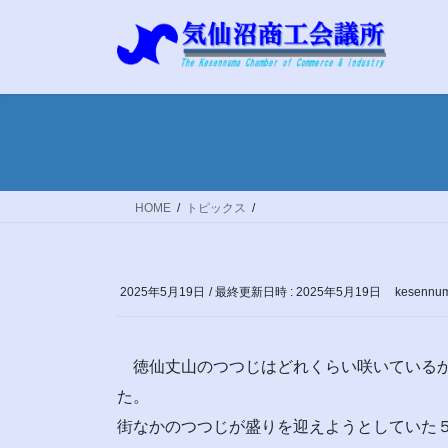
コ
ナ
ン
ビ
テ
ゲ
ン
ー
ツ
シ
へ
ョ
ス
ン
キ
に
ッ
移
HOME
トピックス
プ
動
2025年5月19日
/ 最終更新日時 :
2025年5月19日
kesennum
徳仙丈山のつつじはどれくらい咲いているか、
た。
街なかのつつじが盛りを迎えようとしていた