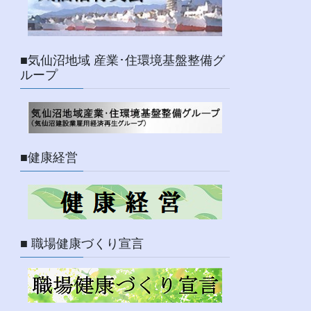
■気仙沼地域 産業･住環境基盤整備グ
ループ
■健康経営
■ 職場健康づくり宣言