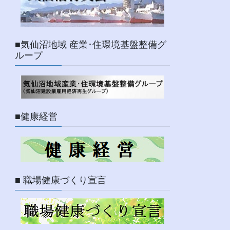
■気仙沼地域 産業･住環境基盤整備グ
ループ
■健康経営
■ 職場健康づくり宣言