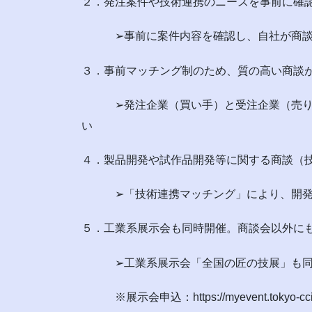
２．発注案件や技術連携のニーズを事前に確
➢事前に案件内容を確認し、自社が商談
３．事前マッチング制のため、質の高い商談
➢発注企業（買い手）と受注企業（売り手
い
４．製品開発や試作品開発等に関する商談（
➢「技術連携マッチング」により、開発
５．工業系展示会も同時開催。商談会以外に
➢工業系展示会「全国の匠の技展」も同時開
※展示会申込：https://myevent.tokyo-cci.or.jp