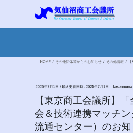
コ
ナ
ン
ビ
テ
ゲ
ン
ー
ツ
シ
へ
ョ
ス
ン
キ
に
ッ
移
HOME
その他団体等からのお知らせ
その他情報
【
プ
動
2025年7月1日
/ 最終更新日時 :
2025年7月1日
kesennuma-
【東京商工会議所】「
会＆技術連携マッチング」
流通センター）のお知