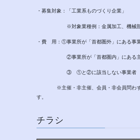
・募集対象：「工業系ものづくり企業」
※対象業種例：金属加工、機械部品、
・費 用：①事業所が「首都圏外」にある事
②事業所が「首都圏内」にある主催団体の
③ ①と②に該当しない事業者 ：8,8
※主催・非主催、会員・非会員問わず、
す。
チラシ