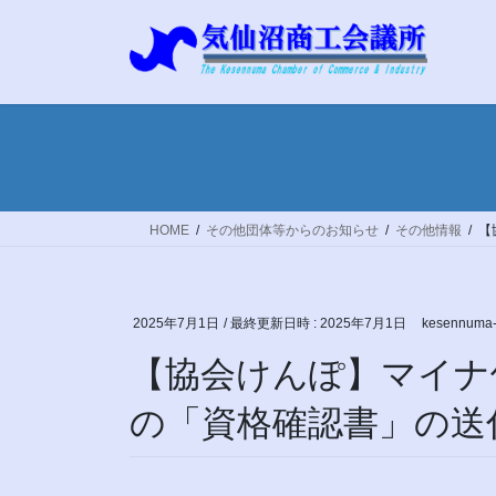
コ
ナ
ン
ビ
テ
ゲ
ン
ー
ツ
シ
へ
ョ
ス
ン
キ
に
ッ
移
HOME
その他団体等からのお知らせ
その他情報
【
プ
動
2025年7月1日
/ 最終更新日時 :
2025年7月1日
kesennuma-
【協会けんぽ】マイナ
の「資格確認書」の送