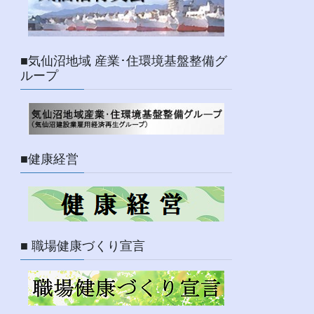
■気仙沼地域 産業･住環境基盤整備グ
ループ
■健康経営
■ 職場健康づくり宣言