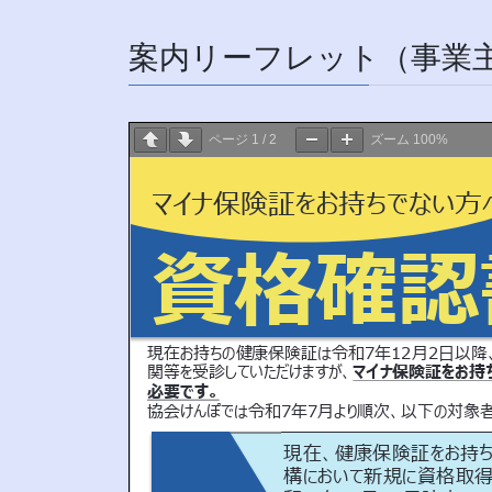
案内リーフレット（事業
ページ
1
/
2
ズーム
100%