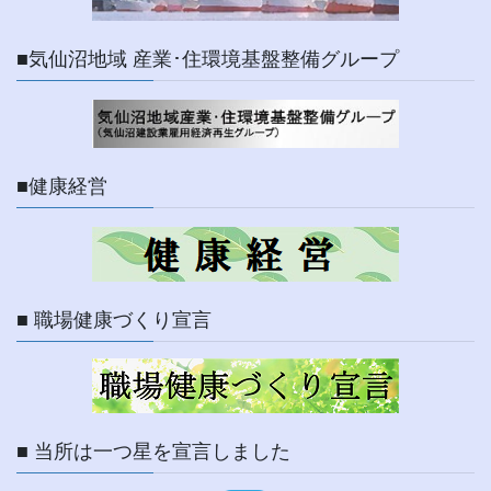
■気仙沼地域 産業･住環境基盤整備グループ
■健康経営
■ 職場健康づくり宣言
■ 当所は一つ星を宣言しました