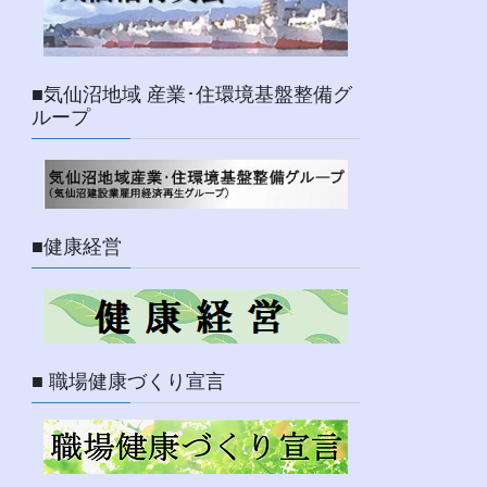
■気仙沼地域 産業･住環境基盤整備グ
ループ
■健康経営
■ 職場健康づくり宣言