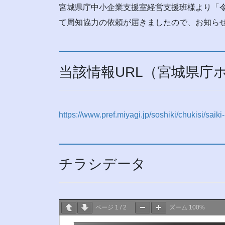
宮城県庁中小企業支援室経営支援班様より「
て周知協力の依頼が届きましたので、お知ら
当該情報URL（宮城県庁
https://www.pref.miyagi.jp/soshiki/chukisi/saiki-
チラシデータ
ページ
1
/
2
ズーム
100%