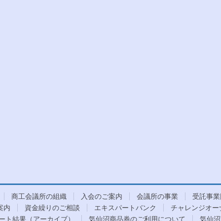
商工会議所の組織
入会のご案内
会議所の事業
受託事業
案内
資金繰りのご相談
エキスパートバンク
チャレンジオー
ート結果（アーカイブ）
気仙沼商品券のご利用について
気仙沼