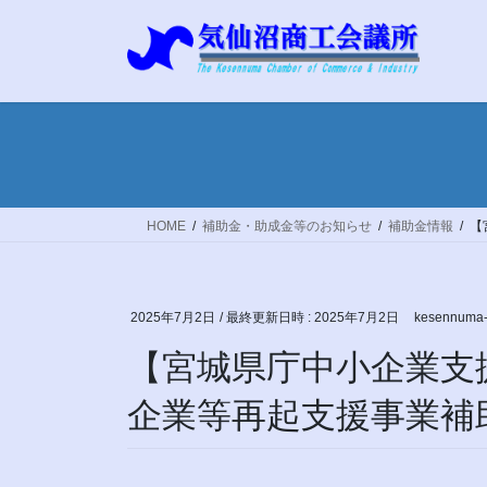
コ
ナ
ン
ビ
テ
ゲ
ン
ー
ツ
シ
へ
ョ
ス
ン
キ
に
ッ
移
HOME
補助金・助成金等のお知らせ
補助金情報
【
プ
動
2025年7月2日
/ 最終更新日時 :
2025年7月2日
kesennuma-
【宮城県庁中小企業支
企業等再起支援事業補