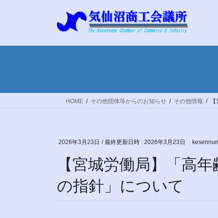
コ
ナ
ン
ビ
テ
ゲ
ン
ー
ツ
シ
へ
ョ
ス
ン
キ
に
ッ
移
HOME
その他団体等からのお知らせ
その他情報
【
プ
動
2026年3月23日
/ 最終更新日時 :
2026年3月23日
kesennum
【宮城労働局】「高年
の指針」について