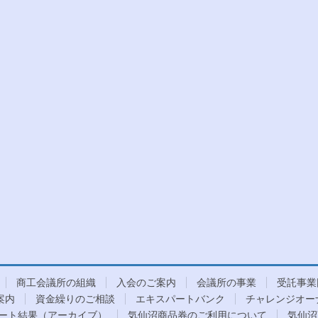
商工会議所の組織
入会のご案内
会議所の事業
受託事業
案内
資金繰りのご相談
エキスパートバンク
チャレンジオー
ート結果（アーカイブ）
気仙沼商品券のご利用について
気仙沼