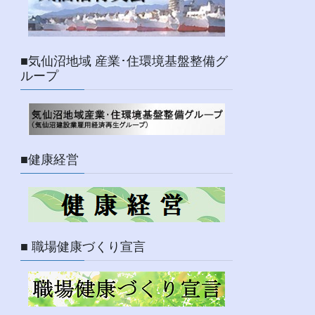
■気仙沼地域 産業･住環境基盤整備グ
ループ
■健康経営
■ 職場健康づくり宣言