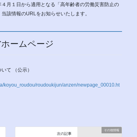
４月１日から適用となる「高年齢者の労働災害防止の
当該情報のURLをお知らせいたします。
省ホームページ
いて （公示）
unya/koyou_roudou/roudoukijun/anzen/newpage_00010.ht
その他情報
次の記事