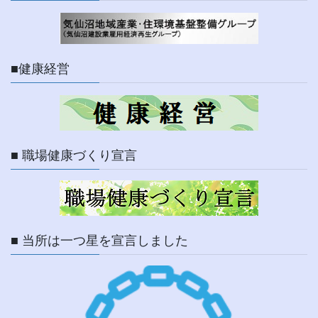
■健康経営
■ 職場健康づくり宣言
■ 当所は一つ星を宣言しました