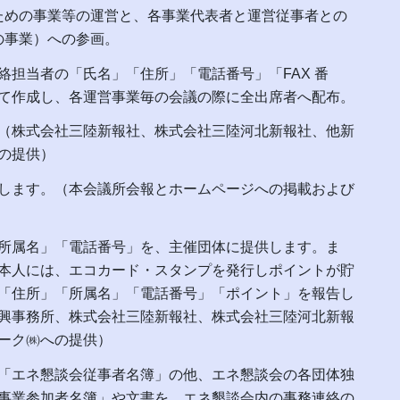
ための事業等の運営と、各事業代表者と運営従事者との
の事業）への参画。
絡担当者の「氏名」「住所」「電話番号」「FAX 番
て作成し、各運営事業毎の会議の際に全出席者へ配布。
（株式会社三陸新報社、株式会社三陸河北新報社、他新
の提供）
します。（本会議所会報とホームページへの掲載および
所属名」「電話番号」を、主催団体に提供します。ま
本人には、エコカード・スタンプを発行しポイントが貯
「住所」「所属名」「電話番号」「ポイント」を報告し
興事務所、株式会社三陸新報社、株式会社三陸河北新報
ーク㈱への提供）
「エネ懇談会従事者名簿」の他、エネ懇談会の各団体独
事業参加者名簿」や文書を、エネ懇談会内の事務連絡の