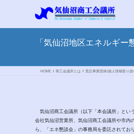
コ
ナ
ン
ビ
テ
ゲ
ン
ー
ツ
シ
へ
ョ
「気仙沼地区エネルギー
ス
ン
キ
に
ッ
移
プ
動
HOME
商工会議所とは
受託事業団体(個人情報取り扱
気仙沼商工会議所（以下「本会議所」という
会社気仙沼営業所、気仙沼商工会議所や市内の
ら、「エネ懇談会」の事務局を委託されてお