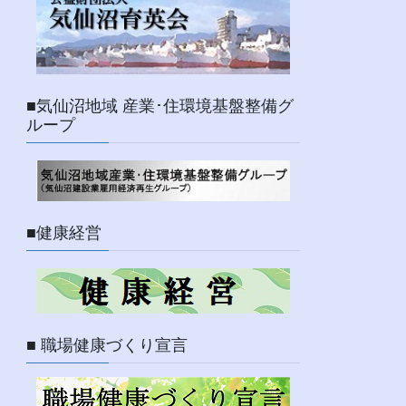
■気仙沼地域 産業･住環境基盤整備グ
ループ
■健康経営
■ 職場健康づくり宣言