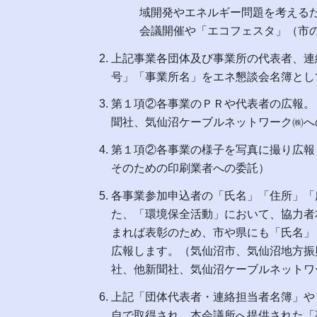
域開発やエネルギー問題を考える
会議開催や「エコフェスタ」（市
上記事業各団体及び事業所の代表者、連
号」「事業所名」をエネ懇談会名簿とし
第１項②各事業のＰＲや代表者の広報。
聞社、気仙沼ケーブルネットワーク㈱へ
第１項②各事業の様子を写真に撮り広報
そのための印刷業者への委託）
各事業参加申込者の「氏名」「住所」「
た、「環境保全活動」において、協力者
まれば表彰のため、市や県にも「氏名」
広報します。（気仙沼市、気仙沼地方振
社、他新聞社、気仙沼ケーブルネットワ
上記「団体代表者・連絡担当者名簿」や
自で取得され、本会議所へ提供された「