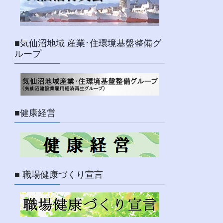
■気仙沼地域 産業･住環境基盤整備グ
ループ
■健康経営
■ 職場健康づくり宣言