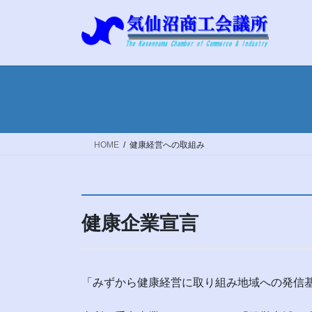
コ
ナ
ン
ビ
テ
ゲ
ン
ー
ツ
シ
へ
ョ
ス
ン
キ
に
ッ
移
HOME
健康経営への取組み
プ
動
健康企業宣言
「みずから健康経営に取り組み地域への発信